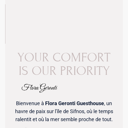
Y
O
U
R
C
O
M
F
O
R
T
I
S
O
U
R
P
R
I
O
R
I
T
Y
Bienvenue à
Flora Geronti Guesthouse
, un
havre de paix sur l'île de Sifnos, où le temps
ralentit et où la mer semble proche de tout.