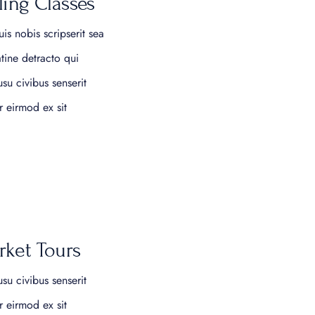
ling Classes
uis nobis scripserit sea
latine detracto qui
usu civibus senserit
er eirmod ex sit
rket Tours
usu civibus senserit
er eirmod ex sit