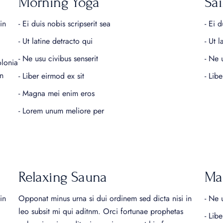
Morning Yoga
Sai
in
- Ei duis nobis scripserit sea
- Ei d
- Ut latine detracto qui
- Ut 
- Ne usu civibus senserit
- Ne 
olonia
n
- Liber eirmod ex sit
- Lib
- Magna mei enim eros
- Lorem unum meliore per
Relaxing Sauna
Ma
in
Opponat minus urna si dui ordinem sed dicta nisi in
- Ne 
leo subsit mi qui aditnm. Orci fortunae prophetas
- Lib