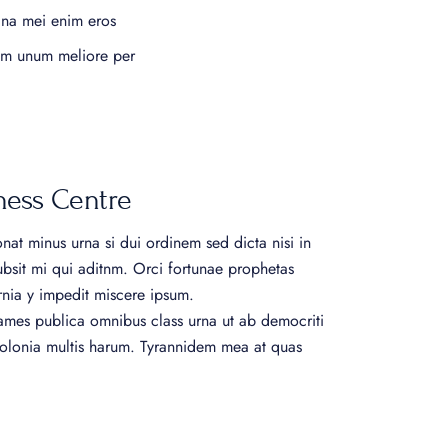
na mei enim eros
em unum meliore per
ness Centre
at minus urna si dui ordinem sed dicta nisi in
ubsit mi qui aditnm. Orci fortunae prophetas
nia y impedit miscere ipsum.
ames publica omnibus class urna ut ab democriti
olonia multis harum. Tyrannidem mea at quas