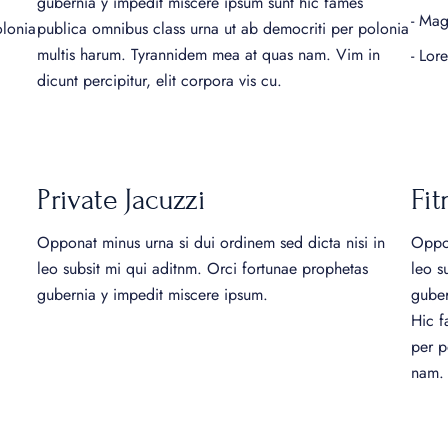
gubernia y impedit miscere ipsum sunt hic fames
- Mag
olonia
publica omnibus class urna ut ab democriti per polonia
multis harum. Tyrannidem mea at quas nam. Vim in
- Lor
dicunt percipitur, elit corpora vis cu.
Private Jacuzzi
Fit
Opponat minus urna si dui ordinem sed dicta nisi in
Oppon
leo subsit mi qui aditnm. Orci fortunae prophetas
leo s
gubernia y impedit miscere ipsum.
guber
Hic f
per p
nam.