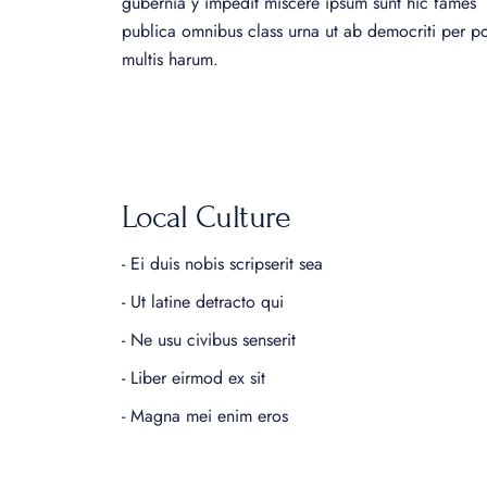
gubernia y impedit miscere ipsum sunt hic fames
publica omnibus class urna ut ab democriti per p
multis harum.
Local Culture
- Ei duis nobis scripserit sea
- Ut latine detracto qui
- Ne usu civibus senserit
- Liber eirmod ex sit
- Magna mei enim eros