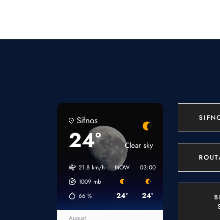
SIFN
Sifnos
24°
Clear sky
ROUT
21.8 km/h
NOW
03:00
06:00
09:00
1
1009
mb
24°
24°
24°
24°
66
%
B
August